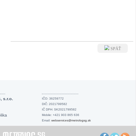
SPÄŤ
s.r.o.
IČO: 36259772
DIČ: 2021799582
IČ DPH: SK2021799582
lika
Mobile: +421 903 865 636
Email:
webservices@metrologsg.sk