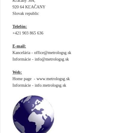
Kľačany 304,
920 64 KĽAČANY
Slovak republic
Telefón:
+421 903 865 636
E-mail:
Kancelária -
office@metrologsg.sk
Informácie -
info@metrologsg.sk
Web:
Home page -
www.metrologsg.sk
Informácie -
info.metrologsg.sk