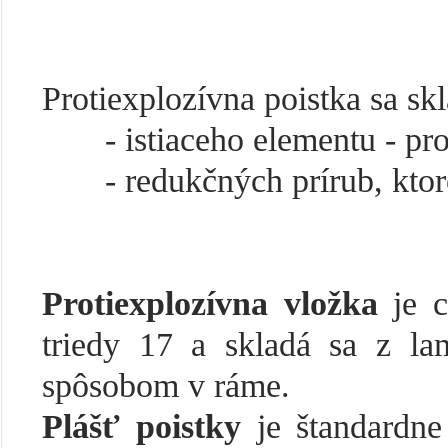
Protiexplozívna poistka sa skl
- istiaceho elementu - prot
- redukčných prírub, ktoré 
Protiexplozívna vložka
je c
triedy 17 a skladá sa z la
spôsobom v ráme.
Plášť poistky
je štandardne