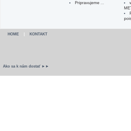
Pripravujeme ...
ME
poi
HOME
|
KONTAKT
Ako sa k nám dostať ►►