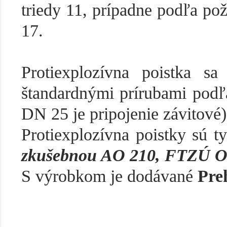
triedy 11, prípadne podľa pož
17.
Protiexplozívna poistka sa
štandardnými prírubami podľ
DN 25 je pripojenie závitové)
Protiexplozívna poistky sú t
zkušebnou AO 210, FTZÚ Os
S výrobkom je dodávané
Pre