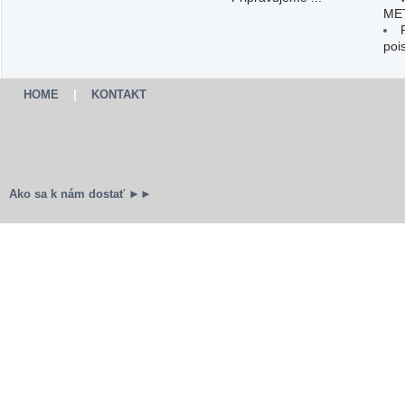
ME
poi
HOME
|
KONTAKT
Ako sa k nám dostať ►►