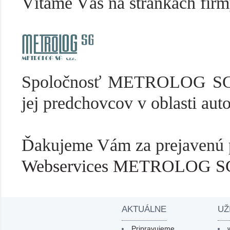
Vítame Vás na stránkach fir
Spoločnosť METROLOG SG s.
jej predchovcov v oblasti aut
Ďakujeme Vám za prejavenú p
Webservices METROLOG SG 
AKTUÁLNE
UŽ
Pripravujeme ...