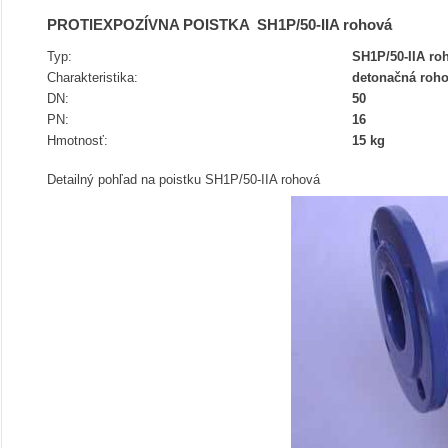
PROTIEXPOZÍVNA POISTKA SH1P/50-IIA rohová
Typ:
SH1P/50-IIA ro
Charakteristika:
detonačná roho
DN:
50
PN:
16
Hmotnosť:
15 kg
Detailný pohľad na poistku SH1P/50-IIA rohová