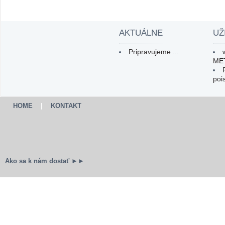
AKTUÁLNE
UŽ
Pripravujeme ...
ME
poi
HOME
|
KONTAKT
Ako sa k nám dostať ►►