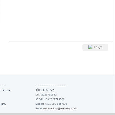
SPÄŤ
s.r.o.
IČO: 36259772
DIČ: 2021799582
IČ DPH: SK2021799582
lika
Mobile: +421 903 865 636
Email:
webservices@metrologsg.sk