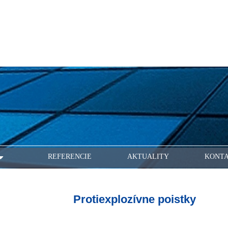
REFERENCIE
AKTUALITY
KONT
Protiexplozívne poistky