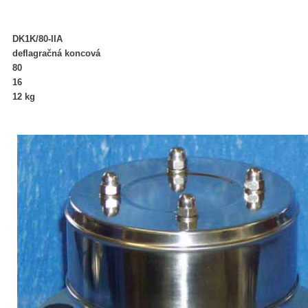
DK1K/80-IIA
deflagračná koncová
80
16
12 kg