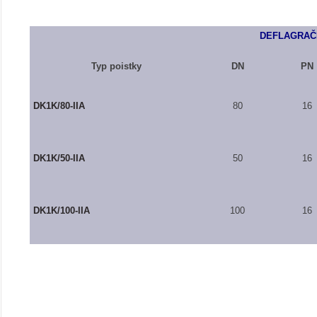
DEFLAGRAČ
Typ poistky
DN
PN
DK1K/80-IIA
80
16
DK1K/50-IIA
50
16
DK1K/100-IIA
100
16