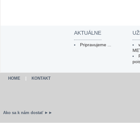
AKTUÁLNE
UŽ
Pripravujeme ...
ME
poi
HOME
|
KONTAKT
Ako sa k nám dostať ►►