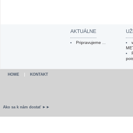
AKTUÁLNE
UŽ
Pripravujeme ...
ME
poi
HOME
|
KONTAKT
Ako sa k nám dostať ►►