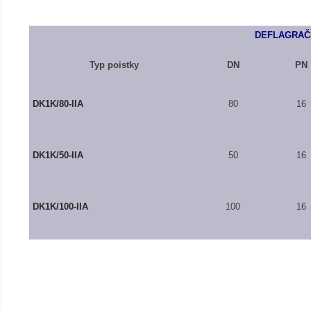
DEFLAGRAČ
Typ poistky
DN
PN
DK1K/80-IIA
80
16
DK1K/50-IIA
50
16
DK1K/100-IIA
100
16