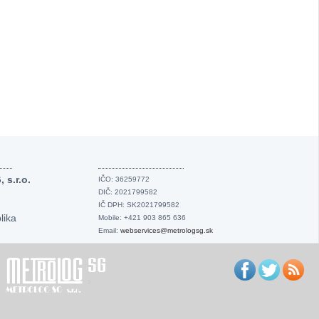
s.r.o.
IČO: 36259772
DIČ: 2021799582
IČ DPH: SK2021799582
lika
Mobile: +421 903 865 636
Email:
webservices@metrologsg.sk