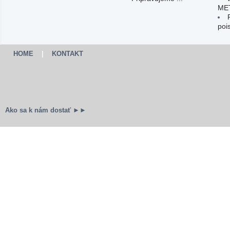
ME
poi
HOME
|
KONTAKT
Ako sa k nám dostať ►►