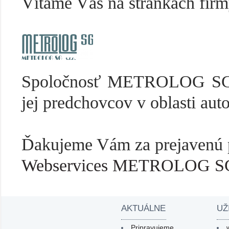
Vítame Vás na stránkach fir
Spoločnosť METROLOG SG s.
jej predchovcov v oblasti aut
Ďakujeme Vám za prejavenú p
Webservices METROLOG SG 
AKTUÁLNE
UŽ
Pripravujeme ...